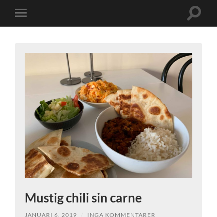
Slå
Slå
på/av
på/av
sökfält
mobilmeny
Mustig chili sin carne
JANUARI 6, 2019
/
INGA KOMMENTARER