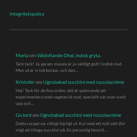
Integritetspolicy
Maria
om
Väldoftande Dhal, indisk gryta.
Tack tack! Ja, garam masala är ju väldigt gott i indisk mat.
Men så är vi två kockar, och den…
Kristofer
om
Ugnsbakad zucchini med ruccolacrème
Hej! Tack för de fina orden, det är spännande att
experimentera med vegetarisk mat, speciellt när man vuxit
upp och…
GoJord
om
Ugnsbakad zucchini med ruccolacrème
Detta recept ser riktigt härligt ut. Kul med ett nytt sätt (för
mig) att tillaga zucchini på. En personlig favorit…