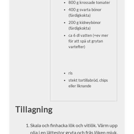
800 g krossade tomater
400 g svarta bönor
(färdigkokta)
200 g kidneybönor
(färdigkokta)
ca 6 dl vatten (+ev mer
för att spä ut grytan
vartefter)
ris
stekt tortillabröd, chips
eller liknande
Tillagning
Skala och finhacka lök och vitlök. Värm upp
olja i en jättestor gryta och fräs löken mjuk.