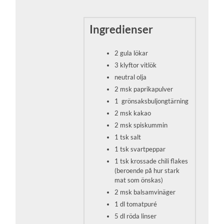
Ingredienser
2 gula lökar
3 klyftor vitlök
neutral olja
2 msk paprikapulver
1 grönsaksbuljongtärning
2 msk kakao
2 msk spiskummin
1 tsk salt
1 tsk svartpeppar
1 tsk krossade chili flakes
(beroende på hur stark
mat som önskas)
2 msk balsamvinäger
1 dl tomatpuré
5 dl röda linser