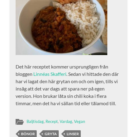
Det här receptet kommer ursprungligen från
bloggen
Linnéas Skafferi
. Sedan vi hittade den där
har vi lagat den här grytan om och om igen, tills vi
insåg att det var dags att spara ner på egen
version. Hon brukar låta sin chili koka i flera
timmar, men det ha vi sällan tid eller tålamod till.
Baljtisdag
,
Recept
,
Vardag
,
Vegan
BÖNOR
GRYTA
LINSER