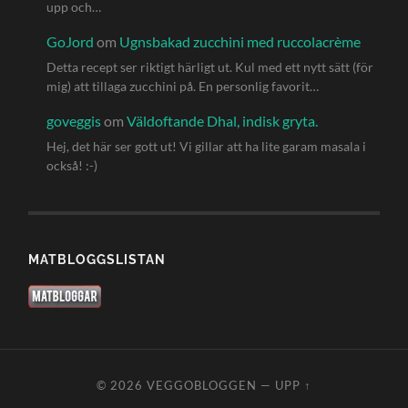
upp och…
GoJord
om
Ugnsbakad zucchini med ruccolacrème
Detta recept ser riktigt härligt ut. Kul med ett nytt sätt (för
mig) att tillaga zucchini på. En personlig favorit…
goveggis
om
Väldoftande Dhal, indisk gryta.
Hej, det här ser gott ut! Vi gillar att ha lite garam masala i
också! :-)
MATBLOGGSLISTAN
© 2026
VEGGOBLOGGEN
—
UPP ↑