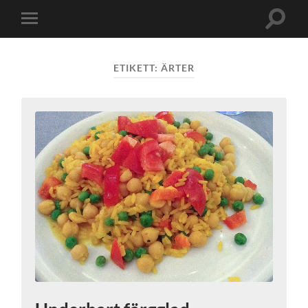
Slå
Slå
på/av
på/av
sökfält
mobilmeny
ETIKETT:
ÄRTER