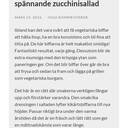
spännande zucchinisallad
MARS 19, 2016
/
INGA KOMMENTARER
Ibland kan det vara svårt att få vegetariska biffar
att hålla ihop, ha en bra konsistens och bli fina att
titta på. De här biffarna är helt makalöst smidiga!
Fantastiskt resultat, varje gång. Dessutom blir de
extra mumsiga med den krispiga ytan som
paneringen ger. Om det blir biffar över går de bra
att frysa och sedan ta fram och lägga på grillen
som vegetariska burgare.
Det här är en rätt där smakerna verkligen fångar
upp och förstärker varandra. Den smakrika
dressingen i salladen lyfter kikärtsbiffarna till nya
höjder. Passar riktigt bra under den varma
årstiden då det är en fräsch och lätt rätt som ger
en mättnadskänsla som varar länge.