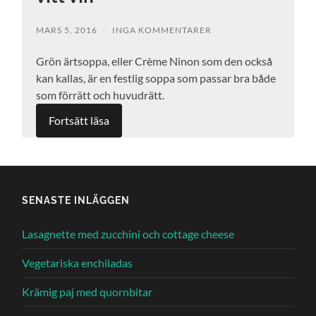
MARS 5, 2016
/
INGA KOMMENTARER
Grön ärtsoppa, eller Crème Ninon som den också
kan kallas, är en festlig soppa som passar bra både
som förrätt och huvudrätt.
Fortsätt läsa
SENASTE INLÄGGEN
Lasagnette med zucchini och cottage cheese
Vegetariska enchiladas
Krämig paj med quornbitar