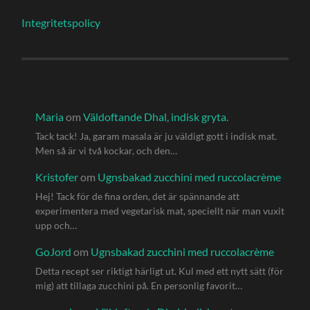
Integritetspolicy
Maria
om
Väldoftande Dhal, indisk gryta.
Tack tack! Ja, garam masala är ju väldigt gott i indisk mat.
Men så är vi två kockar, och den…
Kristofer
om
Ugnsbakad zucchini med ruccolacrème
Hej! Tack för de fina orden, det är spännande att
experimentera med vegetarisk mat, speciellt när man vuxit
upp och…
GoJord
om
Ugnsbakad zucchini med ruccolacrème
Detta recept ser riktigt härligt ut. Kul med ett nytt sätt (för
mig) att tillaga zucchini på. En personlig favorit…