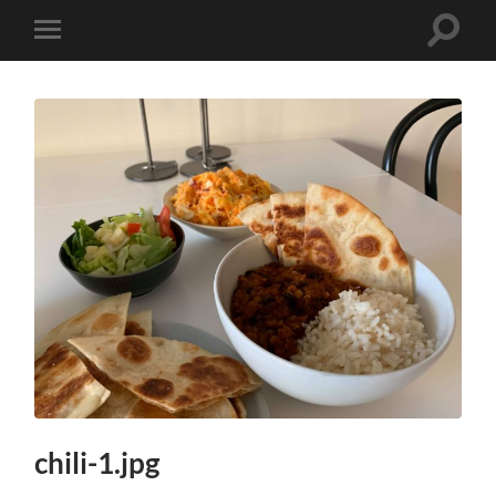
Slå
Slå
på/av
på/av
sökfält
mobilmeny
chili-1.jpg