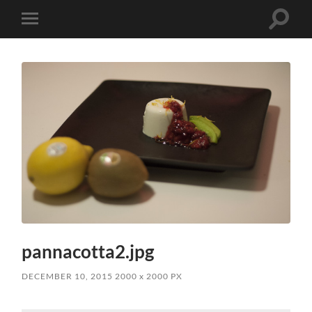
Slå
Slå
på/av
på/av
sökfält
mobilmeny
pannacotta2.jpg
DECEMBER 10, 2015
2000
x
2000 PX