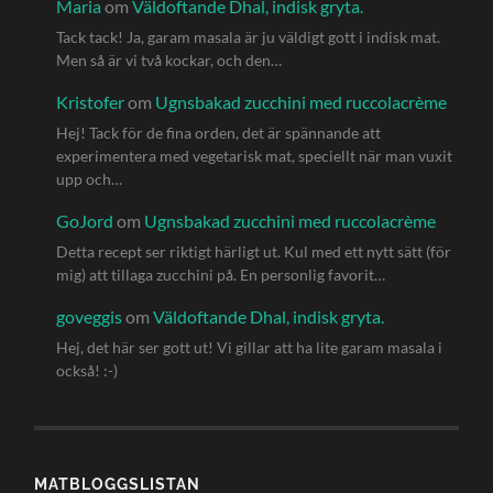
Maria
om
Väldoftande Dhal, indisk gryta.
Tack tack! Ja, garam masala är ju väldigt gott i indisk mat.
Men så är vi två kockar, och den…
Kristofer
om
Ugnsbakad zucchini med ruccolacrème
Hej! Tack för de fina orden, det är spännande att
experimentera med vegetarisk mat, speciellt när man vuxit
upp och…
GoJord
om
Ugnsbakad zucchini med ruccolacrème
Detta recept ser riktigt härligt ut. Kul med ett nytt sätt (för
mig) att tillaga zucchini på. En personlig favorit…
goveggis
om
Väldoftande Dhal, indisk gryta.
Hej, det här ser gott ut! Vi gillar att ha lite garam masala i
också! :-)
MATBLOGGSLISTAN