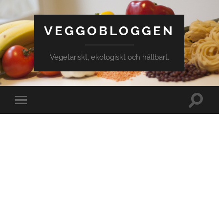
VEGGOBLOGGEN
Vegetariskt, ekologiskt och hållbart.
Slå
Slå
på/av
på/av
sökfält
mobilmeny