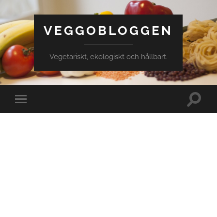
VEGGOBLOGGEN
Vegetariskt, ekologiskt och hållbart.
Slå
Slå
på/av
på/av
sökfält
mobilmeny