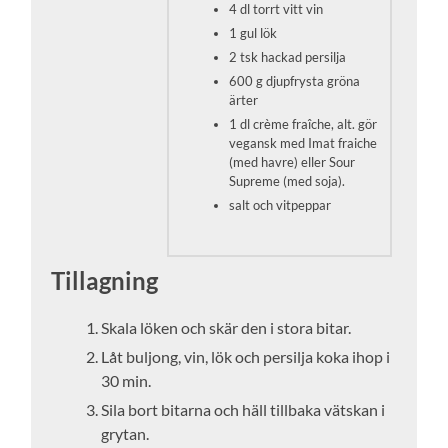
4 dl torrt vitt vin
1 gul lök
2 tsk hackad persilja
600 g djupfrysta gröna
ärter
1 dl crème fraîche, alt. gör
vegansk med Imat fraiche
(med havre) eller Sour
Supreme (med soja).
salt och vitpeppar
Tillagning
Skala löken och skär den i stora bitar.
Låt buljong, vin, lök och persilja koka ihop i
30 min.
Sila bort bitarna och häll tillbaka vätskan i
grytan.