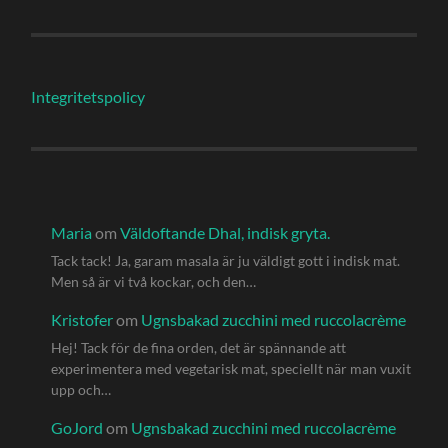
Integritetspolicy
Maria
om
Väldoftande Dhal, indisk gryta.
Tack tack! Ja, garam masala är ju väldigt gott i indisk mat.
Men så är vi två kockar, och den…
Kristofer
om
Ugnsbakad zucchini med ruccolacrème
Hej! Tack för de fina orden, det är spännande att
experimentera med vegetarisk mat, speciellt när man vuxit
upp och…
GoJord
om
Ugnsbakad zucchini med ruccolacrème