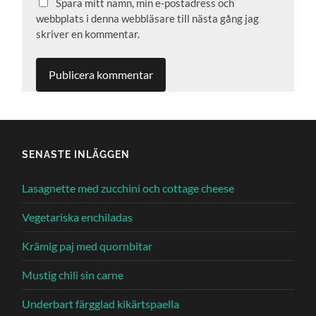
Spara mitt namn, min e-postadress och
webbplats i denna webbläsare till nästa gång jag
skriver en kommentar.
SENASTE INLÄGGEN
Lasagnette med zucchini och cottage cheese
Vegetariska enchiladas
Krämig paj med quornbitar
Mustig chili sin carne
Underbart färgglad kikärtspaella